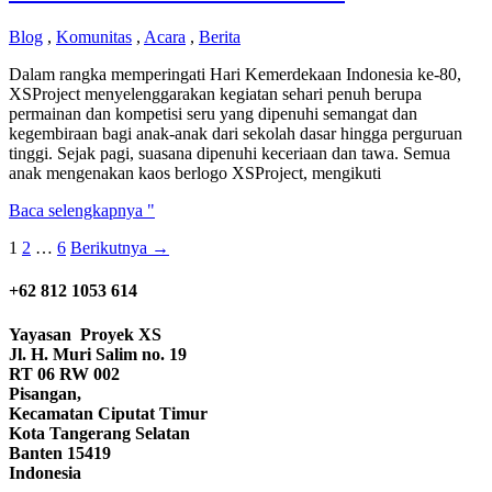
Blog
,
Komunitas
,
Acara
,
Berita
Dalam rangka memperingati Hari Kemerdekaan Indonesia ke-80,
XSProject menyelenggarakan kegiatan sehari penuh berupa
permainan dan kompetisi seru yang dipenuhi semangat dan
kegembiraan bagi anak-anak dari sekolah dasar hingga perguruan
tinggi. Sejak pagi, suasana dipenuhi keceriaan dan tawa. Semua
anak mengenakan kaos berlogo XSProject, mengikuti
Meriah
Baca selengkapnya "
dan
1
2
…
6
Berikutnya
→
Penuh
Tawa
–
+62 812 1053 614
Merayakan
Hari
Yayasan
Proyek XS
Kemerdekaan
Jl. H. Muri Salim no. 19
Indonesia
RT 06 RW 002
Pisangan,
Kecamatan Ciputat Timur
Kota Tangerang Selatan
Banten 15419
Indonesia