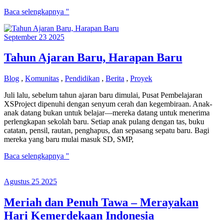
Pembagian
Baca selengkapnya "
Vitamin
dan
September
23
2025
Obat
Cacing
kepada
Tahun Ajaran Baru, Harapan Baru
Siswa
SMP
Blog
,
Komunitas
,
Pendidikan
,
Berita
,
Proyek
dan
Mahasiswa
Juli lalu, sebelum tahun ajaran baru dimulai, Pusat Pembelajaran
Yayasan
XSProject dipenuhi dengan senyum cerah dan kegembiraan. Anak-
XSProject
anak datang bukan untuk belajar—mereka datang untuk menerima
perlengkapan sekolah baru. Setiap anak pulang dengan tas, buku
catatan, pensil, rautan, penghapus, dan sepasang sepatu baru. Bagi
mereka yang baru mulai masuk SD, SMP,
Tahun
Baca selengkapnya "
Ajaran
Baru,
Agustus
25
2025
Harapan
Baru
Meriah dan Penuh Tawa – Merayakan
Hari Kemerdekaan Indonesia