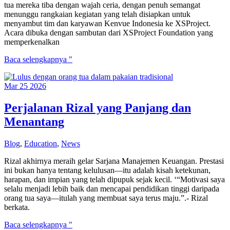
tua mereka tiba dengan wajah ceria, dengan penuh semangat
menunggu rangkaian kegiatan yang telah disiapkan untuk
menyambut tim dan karyawan Kenvue Indonesia ke XSProject.
Acara dibuka dengan sambutan dari XSProject Foundation yang
memperkenalkan
Late
Baca selengkapnya "
Post:
Kegiatan
Mar
25
2026
CSR
Program
didukung
Perjalanan Rizal yang Panjang dan
oleh
Menantang
donasi
Kenvue
Indonesia
Blog
,
Education
,
News
dan
NTTData
Rizal akhirnya meraih gelar Sarjana Manajemen Keuangan. Prestasi
Jakarta
ini bukan hanya tentang kelulusan—itu adalah kisah ketekunan,
harapan, dan impian yang telah dipupuk sejak kecil. ‘“Motivasi saya
selalu menjadi lebih baik dan mencapai pendidikan tinggi daripada
orang tua saya—itulah yang membuat saya terus maju.”.- Rizal
berkata.
Perjalanan
Baca selengkapnya "