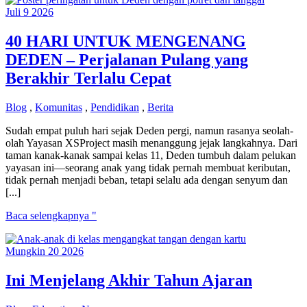
Juli
9
2026
40 HARI UNTUK MENGENANG
DEDEN – Perjalanan Pulang yang
Berakhir Terlalu Cepat
Blog
,
Komunitas
,
Pendidikan
,
Berita
Sudah empat puluh hari sejak Deden pergi, namun rasanya seolah-
olah Yayasan XSProject masih menanggung jejak langkahnya. Dari
taman kanak-kanak sampai kelas 11, Deden tumbuh dalam pelukan
yayasan ini—seorang anak yang tidak pernah membuat keributan,
tidak pernah menjadi beban, tetapi selalu ada dengan senyum dan
[...]
40
Baca selengkapnya "
HARI
UNTUK
Mungkin
20
2026
MENGENANG
DEDEN
–
Ini Menjelang Akhir Tahun Ajaran
Perjalanan
Pulang