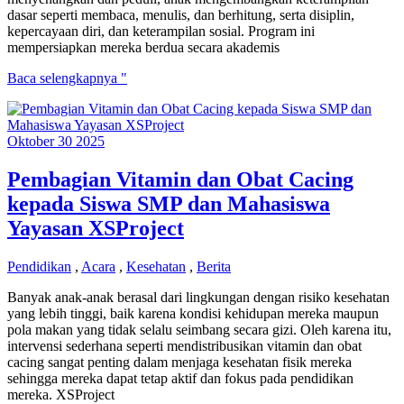
dasar seperti membaca, menulis, dan berhitung, serta disiplin,
kepercayaan diri, dan keterampilan sosial. Program ini
mempersiapkan mereka berdua secara akademis
Laporan
Baca selengkapnya "
Akhir
Tahun
Kami
Oktober
30
2025
–
2025
Pembagian Vitamin dan Obat Cacing
kepada Siswa SMP dan Mahasiswa
Yayasan XSProject
Pendidikan
,
Acara
,
Kesehatan
,
Berita
Banyak anak-anak berasal dari lingkungan dengan risiko kesehatan
yang lebih tinggi, baik karena kondisi kehidupan mereka maupun
pola makan yang tidak selalu seimbang secara gizi. Oleh karena itu,
intervensi sederhana seperti mendistribusikan vitamin dan obat
cacing sangat penting dalam menjaga kesehatan fisik mereka
sehingga mereka dapat tetap aktif dan fokus pada pendidikan
mereka. XSProject