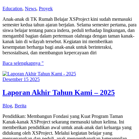
dari
Education
,
News
,
Proyek
Jakarta
Mums
Anak-anak di TK Rumah Belajar XSProject kini sudah memasuki
Bubs
semester kedua tahun ajaran berjalan. Selama semester pertama, para
Coffee
siswa belajar tentang panca indera, peduli terhadap lingkungan, dan
Club
mengambil bagian dalam pertemuan olahraga dengan taman kanak-
kanak lain di wilayah tersebut. Kegiatan ini memberikan
kesempatan berharga bagi anak-anak untuk berinteraksi,
bersosialisasi, dan membangun kepercayaan diri
Semester
Baca selengkapnya "
Pertumbuhan
di
Desember
15
2025
XSProject
TK
Laporan Akhir Tahun Kami – 2025
Blog
,
Berita
Pendidikan: Membangun Fondasi yang Kuat Program Taman
Kanak-kanak XSProject sekarang memasuki tahun kelima. Ini
memberikan pendidikan awal untuk anak-anak dari keluarga yang
didukung oleh XSProject. Melalui kegiatan belajar yang
menyenangkan dan peduli, anak mengembangkan keterampilan