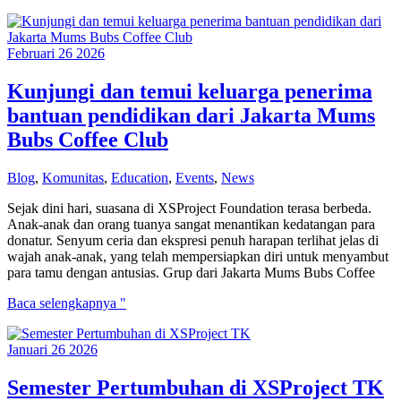
Rizal
yang
Panjang
Februari
26
2026
dan
Menantang
Kunjungi dan temui keluarga penerima
bantuan pendidikan dari Jakarta Mums
Bubs Coffee Club
Blog
,
Komunitas
,
Education
,
Events
,
News
Sejak dini hari, suasana di XSProject Foundation terasa berbeda.
Anak-anak dan orang tuanya sangat menantikan kedatangan para
donatur. Senyum ceria dan ekspresi penuh harapan terlihat jelas di
wajah anak-anak, yang telah mempersiapkan diri untuk menyambut
para tamu dengan antusias. Grup dari Jakarta Mums Bubs Coffee
Kunjungi
Baca selengkapnya "
dan
temui
Januari
26
2026
keluarga
penerima
bantuan
Semester Pertumbuhan di XSProject TK
pendidikan