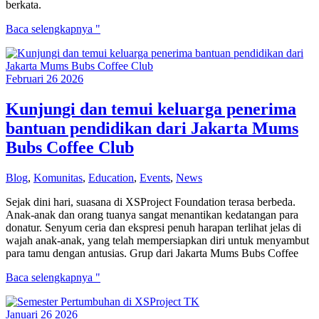
berkata.
Perjalanan
Baca selengkapnya "
Rizal
yang
Panjang
Februari
26
2026
dan
Menantang
Kunjungi dan temui keluarga penerima
bantuan pendidikan dari Jakarta Mums
Bubs Coffee Club
Blog
,
Komunitas
,
Education
,
Events
,
News
Sejak dini hari, suasana di XSProject Foundation terasa berbeda.
Anak-anak dan orang tuanya sangat menantikan kedatangan para
donatur. Senyum ceria dan ekspresi penuh harapan terlihat jelas di
wajah anak-anak, yang telah mempersiapkan diri untuk menyambut
para tamu dengan antusias. Grup dari Jakarta Mums Bubs Coffee
Kunjungi
Baca selengkapnya "
dan
temui
Januari
26
2026
keluarga