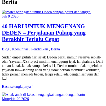
Berita
Juli
9
2026
40 HARI UNTUK MENGENANG
DEDEN – Perjalanan Pulang yang
Berakhir Terlalu Cepat
Blog
,
Komunitas
,
Pendidikan
,
Berita
Sudah empat puluh hari sejak Deden pergi, namun rasanya seolah-
olah Yayasan XSProject masih menanggung jejak langkahnya. Dari
taman kanak-kanak sampai kelas 11, Deden tumbuh dalam pelukan
yayasan ini—seorang anak yang tidak pernah membuat keributan,
tidak pernah menjadi beban, tetapi selalu ada dengan senyum dan
[...]
40
Baca selengkapnya "
HARI
UNTUK
Mungkin
20
2026
MENGENANG
DEDEN