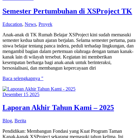
penerima
bantuan
Semester Pertumbuhan di XSProject TK
pendidikan
dari
Education
,
News
,
Proyek
Jakarta
Mums
Anak-anak di TK Rumah Belajar XSProject kini sudah memasuki
Bubs
semester kedua tahun ajaran berjalan. Selama semester pertama, para
Coffee
siswa belajar tentang panca indera, peduli terhadap lingkungan, dan
Club
mengambil bagian dalam pertemuan olahraga dengan taman kanak-
kanak lain di wilayah tersebut. Kegiatan ini memberikan
kesempatan berharga bagi anak-anak untuk berinteraksi,
bersosialisasi, dan membangun kepercayaan diri
Semester
Baca selengkapnya "
Pertumbuhan
di
Desember
15
2025
XSProject
TK
Laporan Akhir Tahun Kami – 2025
Blog
,
Berita
Pendidikan: Membangun Fondasi yang Kuat Program Taman
Kanak-kanak XSProject sekarang memasuki tahun kelima. Ini