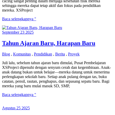
cacing sangat penting dalam menjaga kesehatan fisik mereka
sehingga mereka dapat tetap aktif dan fokus pada pendidikan
mereka. XSProject
Pembagian
Baca selengkapnya "
Vitamin
dan
September
23
2025
Obat
Cacing
kepada
Tahun Ajaran Baru, Harapan Baru
Siswa
SMP
Blog
,
Komunitas
,
Pendidikan
,
Berita
,
Proyek
dan
Mahasiswa
Juli lalu, sebelum tahun ajaran baru dimulai, Pusat Pembelajaran
Yayasan
XSProject dipenuhi dengan senyum cerah dan kegembiraan. Anak-
XSProject
anak datang bukan untuk belajar—mereka datang untuk menerima
perlengkapan sekolah baru. Setiap anak pulang dengan tas, buku
catatan, pensil, rautan, penghapus, dan sepasang sepatu baru. Bagi
mereka yang baru mulai masuk SD, SMP,
Tahun
Baca selengkapnya "
Ajaran
Baru,
Agustus
25
2025
Harapan
Baru