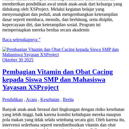
memberikan pendidikan awal untuk anak-anak dari keluarga yang
didukung oleh XSProject. Melalui kegiatan belajar yang
menyenangkan dan peduli, anak mengembangkan keterampilan
dasar seperti membaca, menulis, dan berhitung, serta disiplin,
kepercayaan diri, dan keterampilan sosial. Program ini
mempersiapkan mereka berdua secara akademis
Laporan
Baca selengkapnya "
Akhir
Tahun
Kami
Oktober
30
2025
–
2025
Pembagian Vitamin dan Obat Cacing
kepada Siswa SMP dan Mahasiswa
Yayasan XSProject
Pendidikan
,
Acara
,
Kesehatan
,
Berita
Banyak anak-anak berasal dari lingkungan dengan risiko kesehatan
yang lebih tinggi, baik karena kondisi kehidupan mereka maupun
pola makan yang tidak selalu seimbang secara gizi. Oleh karena itu,
intervensi sederhana seperti mendistribusikan vitamin dan obat