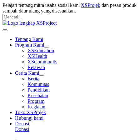
Langsung
Pelajari tentang mitra usaha sosial kami
XSProjek
dan pesan produk
ke
sampah daur ulang yang disesuaikan.
konten
Pencarian
untuk:
Mencari
Main
Menu
Tentang Kami
Program Kami
XSEducation
XSHealth
XSCommunity
Relawan
Cerita Kami
Berita
Komunitas
Pendidikan
Kesehatan
Program
Kegiatan
Toko XSProjek
Hubungi kami
Donasi
Donasi