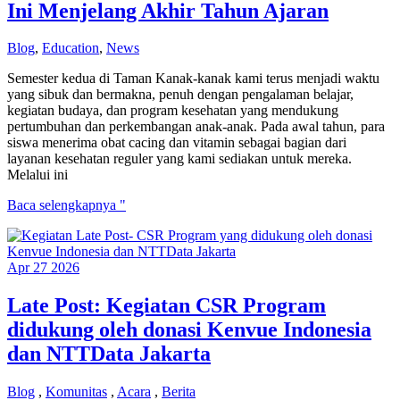
–
Ini Menjelang Akhir Tahun Ajaran
Perjalanan
Pulang
Blog
,
Education
,
News
yang
Berakhir
Semester kedua di Taman Kanak-kanak kami terus menjadi waktu
Terlalu
yang sibuk dan bermakna, penuh dengan pengalaman belajar,
Cepat
kegiatan budaya, dan program kesehatan yang mendukung
pertumbuhan dan perkembangan anak-anak. Pada awal tahun, para
siswa menerima obat cacing dan vitamin sebagai bagian dari
layanan kesehatan reguler yang kami sediakan untuk mereka.
Melalui ini
Ini
Baca selengkapnya "
Menjelang
Akhir
Tahun
Apr
27
2026
Ajaran
Late Post: Kegiatan CSR Program
didukung oleh donasi Kenvue Indonesia
dan NTTData Jakarta
Blog
,
Komunitas
,
Acara
,
Berita