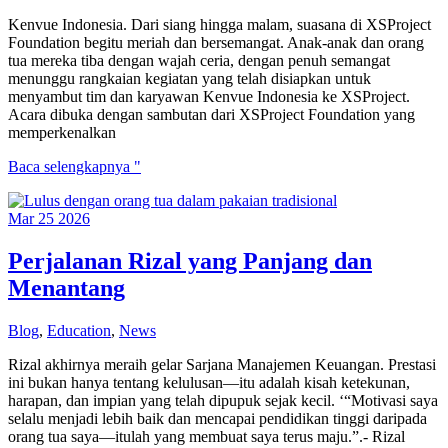
Kenvue Indonesia. Dari siang hingga malam, suasana di XSProject
Foundation begitu meriah dan bersemangat. Anak-anak dan orang
tua mereka tiba dengan wajah ceria, dengan penuh semangat
menunggu rangkaian kegiatan yang telah disiapkan untuk
menyambut tim dan karyawan Kenvue Indonesia ke XSProject.
Acara dibuka dengan sambutan dari XSProject Foundation yang
memperkenalkan
Late
Baca selengkapnya "
Post:
Kegiatan
Mar
25
2026
CSR
Program
didukung
Perjalanan Rizal yang Panjang dan
oleh
Menantang
donasi
Kenvue
Indonesia
Blog
,
Education
,
News
dan
NTTData
Rizal akhirnya meraih gelar Sarjana Manajemen Keuangan. Prestasi
Jakarta
ini bukan hanya tentang kelulusan—itu adalah kisah ketekunan,
harapan, dan impian yang telah dipupuk sejak kecil. ‘“Motivasi saya
selalu menjadi lebih baik dan mencapai pendidikan tinggi daripada
orang tua saya—itulah yang membuat saya terus maju.”.- Rizal