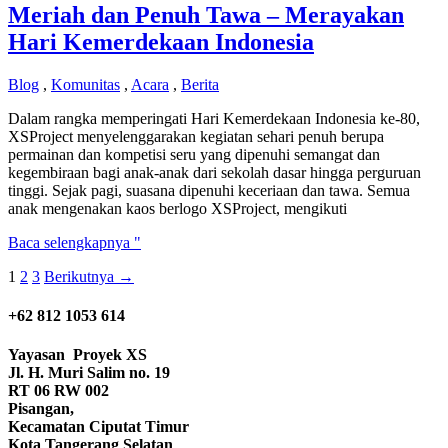
Meriah dan Penuh Tawa – Merayakan
Hari Kemerdekaan Indonesia
Blog
,
Komunitas
,
Acara
,
Berita
Dalam rangka memperingati Hari Kemerdekaan Indonesia ke-80,
XSProject menyelenggarakan kegiatan sehari penuh berupa
permainan dan kompetisi seru yang dipenuhi semangat dan
kegembiraan bagi anak-anak dari sekolah dasar hingga perguruan
tinggi. Sejak pagi, suasana dipenuhi keceriaan dan tawa. Semua
anak mengenakan kaos berlogo XSProject, mengikuti
Meriah
Baca selengkapnya "
dan
1
2
3
Berikutnya
→
Penuh
Tawa
–
+62 812 1053 614
Merayakan
Hari
Yayasan
Proyek XS
Kemerdekaan
Jl. H. Muri Salim no. 19
Indonesia
RT 06 RW 002
Pisangan,
Kecamatan Ciputat Timur
Kota Tangerang Selatan