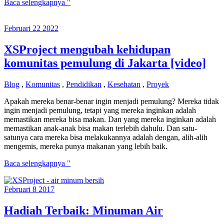
Lulusan
Baca selengkapnya "
Baru
Tahun
Februari
22
2022
2024
XSProject mengubah kehidupan
komunitas pemulung di Jakarta [video]
Blog
,
Komunitas
,
Pendidikan
,
Kesehatan
,
Proyek
Apakah mereka benar-benar ingin menjadi pemulung? Mereka tidak
ingin menjadi pemulung, tetapi yang mereka inginkan adalah
memastikan mereka bisa makan. Dan yang mereka inginkan adalah
memastikan anak-anak bisa makan terlebih dahulu. Dan satu-
satunya cara mereka bisa melakukannya adalah dengan, alih-alih
mengemis, mereka punya makanan yang lebih baik.
XSProject
Baca selengkapnya "
mengubah
kehidupan
Februari
8
2017
komunitas
pemulung
di
Hadiah Terbaik: Minuman Air
Jakarta