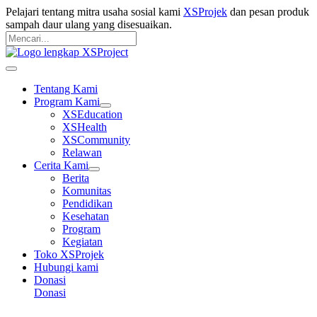
Langsung
Pelajari tentang mitra usaha sosial kami
XSProjek
dan pesan produk
ke
sampah daur ulang yang disesuaikan.
konten
Pencarian
untuk:
Mencari
Main
Menu
Tentang Kami
Program Kami
XSEducation
XSHealth
XSCommunity
Relawan
Cerita Kami
Berita
Komunitas
Pendidikan
Kesehatan
Program
Kegiatan
Toko XSProjek
Hubungi kami
Donasi
Donasi