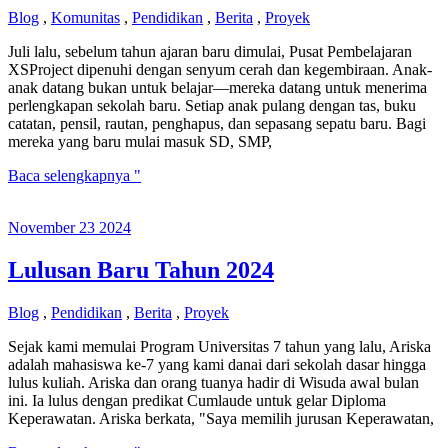
Blog
,
Komunitas
,
Pendidikan
,
Berita
,
Proyek
Juli lalu, sebelum tahun ajaran baru dimulai, Pusat Pembelajaran
XSProject dipenuhi dengan senyum cerah dan kegembiraan. Anak-
anak datang bukan untuk belajar—mereka datang untuk menerima
perlengkapan sekolah baru. Setiap anak pulang dengan tas, buku
catatan, pensil, rautan, penghapus, dan sepasang sepatu baru. Bagi
mereka yang baru mulai masuk SD, SMP,
Tahun
Baca selengkapnya "
Ajaran
Baru,
November
23
2024
Harapan
Baru
Lulusan Baru Tahun 2024
Blog
,
Pendidikan
,
Berita
,
Proyek
Sejak kami memulai Program Universitas 7 tahun yang lalu, Ariska
adalah mahasiswa ke-7 yang kami danai dari sekolah dasar hingga
lulus kuliah. Ariska dan orang tuanya hadir di Wisuda awal bulan
ini. Ia lulus dengan predikat Cumlaude untuk gelar Diploma
Keperawatan. Ariska berkata, "Saya memilih jurusan Keperawatan,