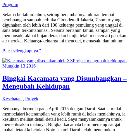
[video]
Program
Selama bertahun-tahun, seiring bertambahnya ukuran tempat
pembuangan sampah terbuka Cirendeu di Jakarta, 7 sumur yang
digunakan oleh lebih dari 100 keluarga pemulung yang tinggal di
sana telah terkontaminasi. Selama bertahun-tahun, sampah yang
membusuk, akibat hujan deras dan banjir, telah mencemari pasokan
air mereka. Keluarga-keluarga ini mencuci, memasak, dan minum.
Hadiah
Baca selengkapnya "
Terbaik:
Minuman
Mungkin
13
2016
Air
Bingkai Kacamata yang Disumbangkan –
Mengubah Kehidupan
Kesehatan
,
Proyek
Semuanya bermula pada April 2015 dengan Darni. Saat ia mulai
mempelajari keterampilan yang lebih rumit di kelas menjahitnya, ia
kesulitan melihat detail-detail kecil. Saya menyarankannya untuk
memeriksakan matanya. Bingkai kacamata baru memang sangat
mahal, tetapi kebetulan Noto, suami Darni, telah menemukan