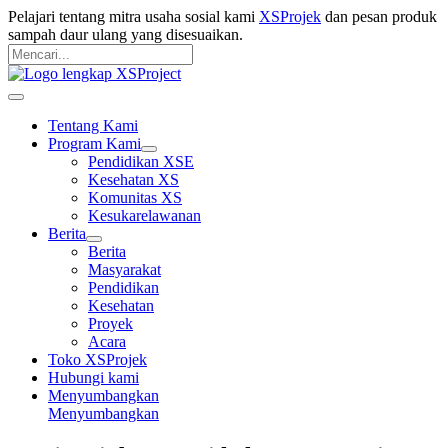
Langsung
Pelajari tentang mitra usaha sosial kami
XSProjek
dan pesan produk
ke
sampah daur ulang yang disesuaikan.
konten
Pencarian
untuk:
Mencari
Menu
Utama
Tentang Kami
Program Kami
Pendidikan XSE
Kesehatan XS
Komunitas XS
Kesukarelawanan
Berita
Berita
Masyarakat
Pendidikan
Kesehatan
Proyek
Acara
Toko XSProjek
Hubungi kami
Menyumbangkan
Menyumbangkan