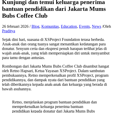
Kunjungi dan temui keluarga penerima
bantuan pendidikan dari Jakarta Mums
Bubs Coffee Club
26 februari 2026
/
Blog
,
Komunitas
,
Education
,
Events
,
News
/Oleh
Praditya
Sejak dini hari, suasana di XSProject Foundation terasa berbeda.
Anak-anak dan orang tuanya sangat menantikan kedatangan para
donatur. Senyum ceria dan ekspresi penuh harapan terlihat jelas di
wajah anak-anak, yang telah mempersiapkan diri untuk menyambut
para tamu dengan antusias.
Rombongan dari Jakarta Mums Bubs Coffee Club disambut hangat
oleh Retno Hapsari, Ketua Yayasan XSProject. Dalam sambutan
pembukaannya, Retno memperkenalkan profil XSProject, program
pendidikannya, dan dampak nyata dari bantuan pendidikan yang
telah diberikannya kepada anak-anak dan keluarga yang berada di
bawah asuhannya.
Retno, menjelaskan program bantuan pendidikan dan
memperkenalkan keluarga penerima bantuan
pendidikan kepada donatur dari Jakarta Mums Bubs