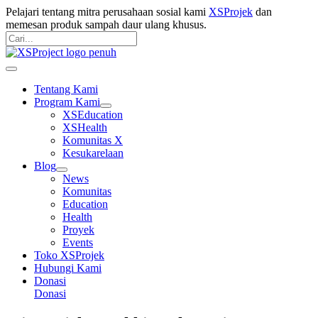
Lewati
Pelajari tentang mitra perusahaan sosial kami
XSProjek
dan
ke
memesan produk sampah daur ulang khusus.
konten
Cari
untuk:
Search
Menu
Utama
Tentang Kami
Program Kami
XSEducation
XSHealth
Komunitas X
Kesukarelaan
Blog
News
Komunitas
Education
Health
Proyek
Events
Toko XSProjek
Hubungi Kami
Donasi
Donasi