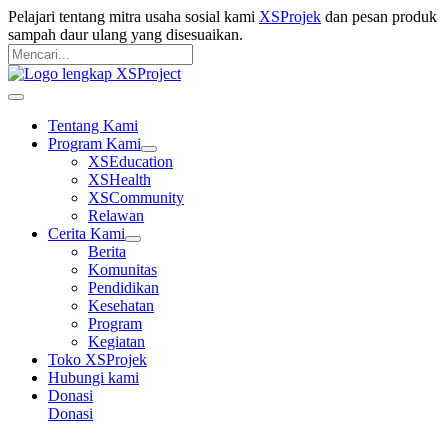
Langsung
Pelajari tentang mitra usaha sosial kami
XSProjek
dan pesan produk
ke
sampah daur ulang yang disesuaikan.
konten
Pencarian
untuk:
Mencari
Main
Menu
Tentang Kami
Program Kami
XSEducation
XSHealth
XSCommunity
Relawan
Cerita Kami
Berita
Komunitas
Pendidikan
Kesehatan
Program
Kegiatan
Toko XSProjek
Hubungi kami
Donasi
Donasi