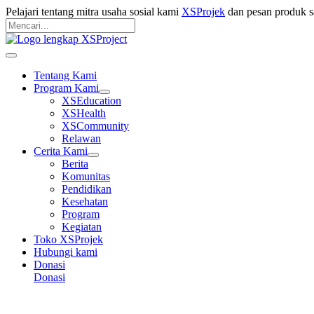
Langsung
Pelajari tentang mitra usaha sosial kami
XSProjek
dan pesan produk s
ke
Pencarian
konten
untuk:
Mencari
Main
Menu
Tentang Kami
Program Kami
XSEducation
XSHealth
XSCommunity
Relawan
Cerita Kami
Berita
Komunitas
Pendidikan
Kesehatan
Program
Kegiatan
Toko XSProjek
Hubungi kami
Donasi
Donasi