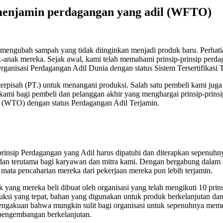
 menjamin perdagangan yang adil (WFTO)
mengubah sampah yang tidak diinginkan menjadi produk baru. Perhati
nak mereka. Sejak awal, kami telah memahami prinsip-prinsip perdag
rganisasi Perdagangan Adil Dunia dengan status Sistem Tersertifikasi 
rpisah (PT.) untuk menangani produksi. Salah satu pembeli kami juga
ami bagi pembeli dan pelanggan akhir yang menghargai prinsip-prins
 (WTO) dengan status Perdagangan Adil Terjamin.
rinsip Perdagangan yang Adil harus dipatuhi dan diterapkan sepenuhny
 dan terutama bagi karyawan dan mitra kami. Dengan bergabung dalam 
mata pencaharian mereka dari pekerjaan mereka pun lebih terjamin.
ng mereka beli dibuat oleh organisasi yang telah mengikuti 10 prinsi
ksi yang tepat, bahan yang digunakan untuk produk berkelanjutan dan r
engakuan bahwa mungkin sulit bagi organisasi untuk sepenuhnya meme
 pengembangan berkelanjutan.