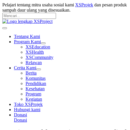
Langsung
Pelajari tentang mitra usaha sosial kami
XSProjek
dan pesan produk
ke
sampah daur ulang yang disesuaikan.
konten
Pencarian
untuk:
Mencari
Main
Menu
Tentang Kami
Program Kami
XSEducation
XSHealth
XSCommunity
Relawan
Cerita Kami
Berita
Komunitas
Pendidikan
Kesehatan
Program
Kegiatan
Toko XSProjek
Hubungi kami
Donasi
Donasi