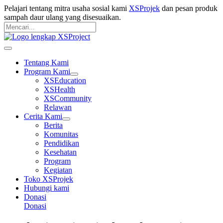
Langsung
Pelajari tentang mitra usaha sosial kami
XSProjek
dan pesan produk
ke
sampah daur ulang yang disesuaikan.
konten
Pencarian
untuk:
Mencari
Main
Menu
Tentang Kami
Program Kami
XSEducation
XSHealth
XSCommunity
Relawan
Cerita Kami
Berita
Komunitas
Pendidikan
Kesehatan
Program
Kegiatan
Toko XSProjek
Hubungi kami
Donasi
Donasi