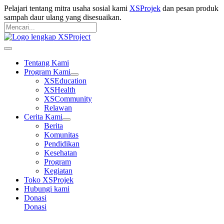
Langsung
Pelajari tentang mitra usaha sosial kami
XSProjek
dan pesan produk
ke
sampah daur ulang yang disesuaikan.
konten
Pencarian
untuk:
Mencari
Main
Menu
Tentang Kami
Program Kami
XSEducation
XSHealth
XSCommunity
Relawan
Cerita Kami
Berita
Komunitas
Pendidikan
Kesehatan
Program
Kegiatan
Toko XSProjek
Hubungi kami
Donasi
Donasi