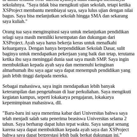
sekolahnya. "Saya tidak bisa mengikuti ujian sekolah, tetapi ketika
XSProject membantu membiayai saya, saya lulus ujian dengan nilai
bagus. Saya bisa melanjutkan sekolah hingga SMA dan sekarang
saya kuliah."
Orang tua saya menginspirasi saya untuk melanjutkan pendidikan
selagi saya masih memiliki kesempatan dan dukungan dari
XSProject. Ayah saya harus bekerja keras untuk menafkahi
keluarganya. Dengan hanya berpendidikan Sekolah Dasar, sulit
baginya untuk mendapatkan pekerjaan yang baik dan tetap, terutama
ketika ibu saya meninggal dunia saat saya masih SMP. Saya ingin
membuktikan kepada ayah saya dan memenuhi keinginan
almarhumah ibu saya agar saya dapat menempuh pendidikan yang
jauh lebih tinggi daripada mereka.
Sebagai mahasiswa, saya ingin mendapatkan lebih banyak
keterampilan dan pengetahuan di luar perkuliahan. Saya mengikuti
kegiatan kampus, seperti lokakarya pengajaran, lokakarya
kepemimpinan mahasiswa, dll.
"Baru-baru ini saya menerima kabar dari Universitas bahwa saya
telah menjadi salah satu penerima beasiswa Universitas selama 2
tahun. Saya berharap dapat lulus tepat waktu. Saya sangat senang
karena saya dapat membuktikan kepada ayah saya dan XSProject
bahwa saya dapat berprestasi lebih baik berkat dukungan ini."