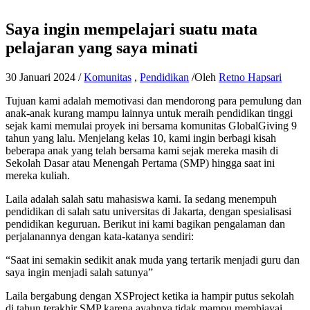
Saya ingin mempelajari suatu mata
pelajaran yang saya minati
30 Januari 2024
/
Komunitas
,
Pendidikan
/Oleh
Retno Hapsari
Tujuan kami adalah memotivasi dan mendorong para pemulung dan
anak-anak kurang mampu lainnya untuk meraih pendidikan tinggi
sejak kami memulai proyek ini bersama komunitas GlobalGiving 9
tahun yang lalu. Menjelang kelas 10, kami ingin berbagi kisah
beberapa anak yang telah bersama kami sejak mereka masih di
Sekolah Dasar atau Menengah Pertama (SMP) hingga saat ini
mereka kuliah.
Laila adalah salah satu mahasiswa kami. Ia sedang menempuh
pendidikan di salah satu universitas di Jakarta, dengan spesialisasi
pendidikan keguruan. Berikut ini kami bagikan pengalaman dan
perjalanannya dengan kata-katanya sendiri:
“Saat ini semakin sedikit anak muda yang tertarik menjadi guru dan
saya ingin menjadi salah satunya”
Laila bergabung dengan XSProject ketika ia hampir putus sekolah
di tahun terakhir SMP karena ayahnya tidak mampu membiayai