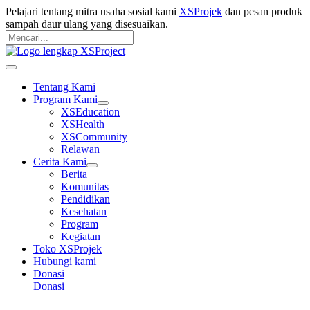
Langsung
Pelajari tentang mitra usaha sosial kami
XSProjek
dan pesan produk
ke
sampah daur ulang yang disesuaikan.
konten
Pencarian
untuk:
Mencari
Main
Menu
Tentang Kami
Program Kami
XSEducation
XSHealth
XSCommunity
Relawan
Cerita Kami
Berita
Komunitas
Pendidikan
Kesehatan
Program
Kegiatan
Toko XSProjek
Hubungi kami
Donasi
Donasi